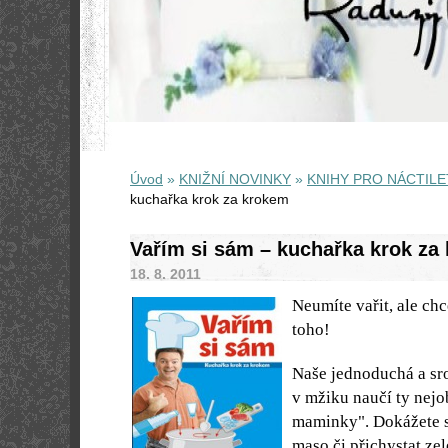
Úvod
»
KNIŽNÍ NOVINKY
»
KNIHY PRO NÁCTILE
kuchařka krok za krokem
Vařím si sám – kuchařka krok za
18. 8. 2011
Neumíte vařit, ale chc
toho!
Naše jednoduchá a sr
v mžiku naučí ty nejob
maminky". Dokážete si
maso či přichystat ze