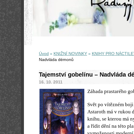
Úvod
»
KNIŽNÍ NOVINKY
»
KNIHY PRO NÁCTILE
Nadvláda démonů
Tajemství gobelínu – Nadvláda 
16. 10. 2011
Záhada prastarého go
Svět po vítězném boji
Astaroth má v rukou 
knihu, se kterou má ny
a řídit dění na této pl
vymoženosti moderní d