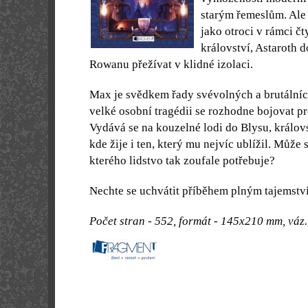
starým řemeslům. Ale 
jako otroci v rámci č
království, Astaroth 
Rowanu přežívat v klidné izolaci.
Max je svědkem řady svévolných a brutálníc
velké osobní tragédii se rozhodne bojovat pro
Vydává se na kouzelné lodi do Blysu, králov
kde žije i ten, který mu nejvíc ublížil. Může s
kterého lidstvo tak zoufale potřebuje?
Nechte se uchvátit příběhem plným tajemství
Počet stran - 552, formát - 145x210 mm, váz.