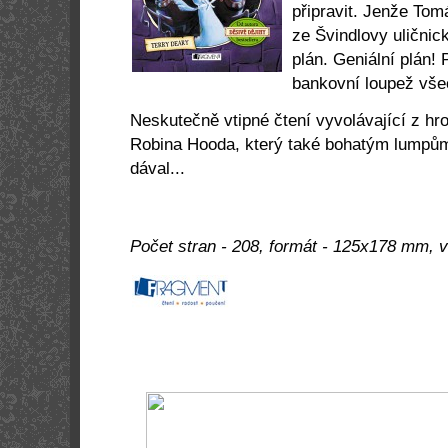
připravit. Jenže Tom
ze Švindlovy uličnic
plán. Geniální plán! 
bankovní loupež vš
Neskutečně vtipné čtení vyvolávající z hr
Robina Hooda, který také bohatým lumpům
dával...
Počet stran - 208, formát - 125x178 mm, 