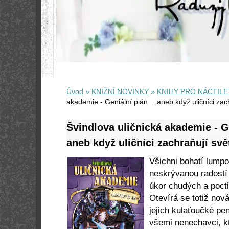
Úvod
»
KNIŽNÍ NOVINKY
»
KNIHY PRO NÁCTILE
akademie - Geniální plán …aneb když uličníci zach
Švindlova uličnická akademie - G
aneb když uličníci zachraňují svě
Všichni bohatí lumpov
neskrývanou radostí
úkor chudých a pocti
Otevírá se totiž nov
jejich kulaťoučké pe
všemi nenechavci, kte