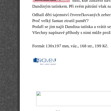
míst, kde zmizelo hav
Dandiným tatínkem. Při svém pátrání však nar
Odhalí děti tajemství čtverečkovaných zebe
Proč velký šaman ztratil paměť?
Podaří se jim najít Dandina tatínka a vrátit s
Všechny napínavé příhody s nimi může proží
Formát 130x197 mm, váz., 168 str., 199 Kč.