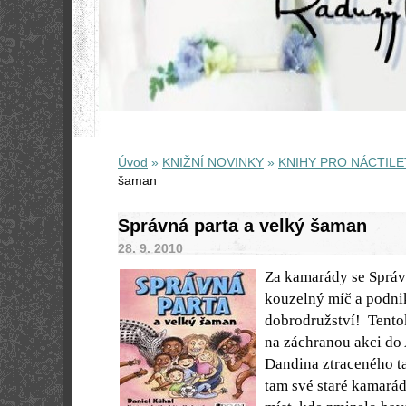
Úvod
»
KNIŽNÍ NOVINKY
»
KNIHY PRO NÁCTILE
šaman
Správná parta a velký šaman
28. 9. 2010
Za kamarády se Správn
kouzelný míč a podnik
dobrodružství! Tentok
na záchranou akci do 
Dandina ztraceného tat
tam své staré kamarád