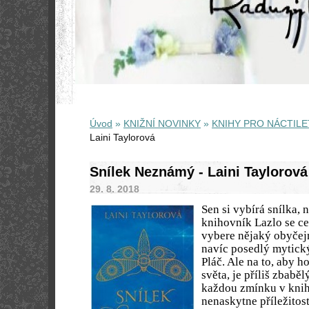
Úvod
»
KNIŽNÍ NOVINKY
»
KNIHY PRO NÁCTILE
Laini Taylorová
Snílek Neznámý - Laini Taylorová
29. 8. 2018
Sen si vybírá snílka, 
knihovník Lazlo se cel
vybere nějaký obyčej
navíc posedlý mytic
Pláč. Ale na to, aby h
světa, je příliš zbaběl
každou zmínku v kni
nenaskytne příležitos