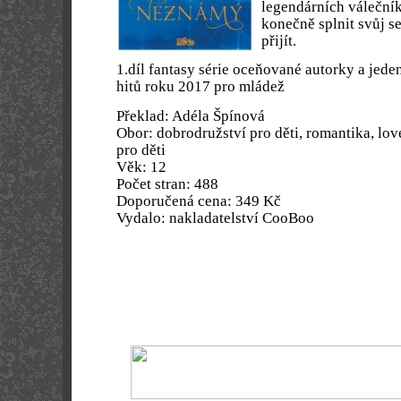
legendárních válečník
konečně splnit svůj 
přijít.
1.díl fantasy série oceňované autorky a jede
hitů roku 2017 pro mládež
Překlad: Adéla Špínová
Obor: dobrodružství pro děti, romantika, love
pro děti
Věk: 12
Počet stran: 488
Doporučená cena: 349 Kč
Vydalo: nakladatelství CooBoo