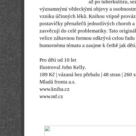
až po tuberkulózu, se
významnými vědeckými objevy a osobnostmi,
vzniku účinných léků. Knihou vtipně prováze
postavičky přenašečů jednotlivých chorob a
zasvěcují do celé problematiky. Tato originá
velice zábavnou formou odkrývá celou řadu z
humornému tématu a zaujme k četbě jak děti,
Pro děti od 10 let
Ilustroval John Kelly.
189 Kč | vázaná bez přebalu | 48 stran | 260
Mladá fronta a.s.
www.kniha.cz
www.mf.cz