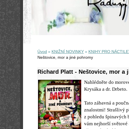
Úvod
»
KNIŽNÍ NOVINKY
»
KNIHY PRO NÁCTILE
Neštovice, mor a jiné pohromy
Richard Platt - Neštovice, mor a
Nahlédněte do morové
Krysáka a dr. Drbeto.
Tato zábavná a poučn
znalostmi! Strašlivý 
z pohledu špinavých b
vám nejhorší světové 