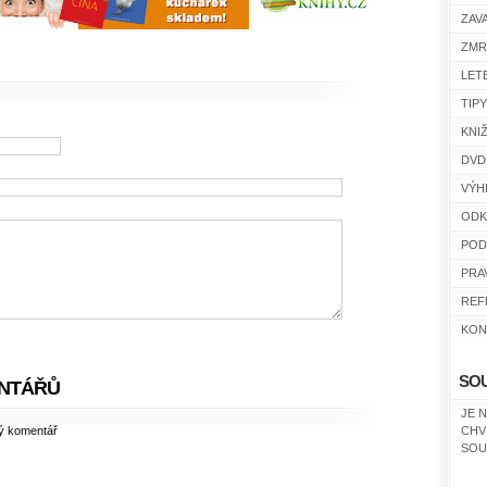
ZAV
ZMR
LET
TIP
KNI
DVD
VÝH
ODK
POD
PRA
REF
KON
SO
NTÁŘŮ
JE 
ný komentář
CHV
SOU