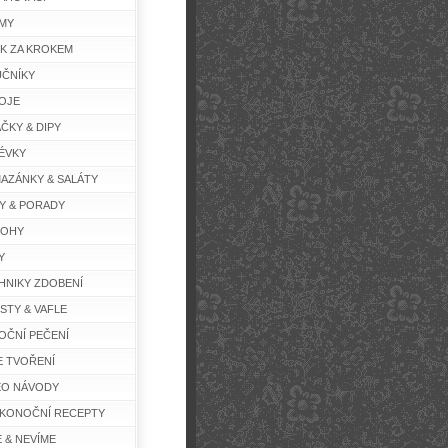
MY
K ZA KROKEM
ČNÍKY
OJE
ČKY & DIPY
ÉVKY
AZÁNKY & SALÁTY
Y & PORADY
LOHY
Y
HNIKY ZDOBENÍ
STY & VAFLE
OČNÍ PEČENÍ
E TVOŘENÍ
EO NÁVODY
IKONOČNÍ RECEPTY
E & NEVÍME