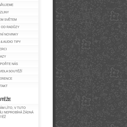
AŘUJEME
ZLINY
EM SVĚTEM
Y OD RADŮZY
ŽNÍ NOVINKY
 & AUDIO TIPY
ERCI
AZY
POŘTE NÁS
VIDLA SOUTĚŽÍ
ERENCE
TAKT
UTĚŽE
NÁM LÍTO, V TUTO
ÍLI NEPROBÍHÁ ŽÁDNÁ
TĚŽ