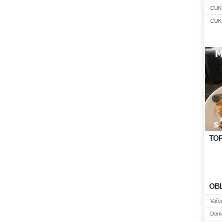
CUK
CUK
TOP
OB
Vařen
Domá