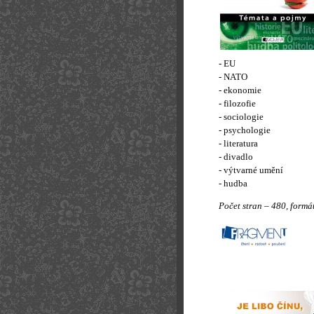
- EU
- NATO
- ekonomie
- filozofie
- sociologie
- psychologie
- literatura
- divadlo
- výtvarné umění
- hudba
Počet stran – 480, formá