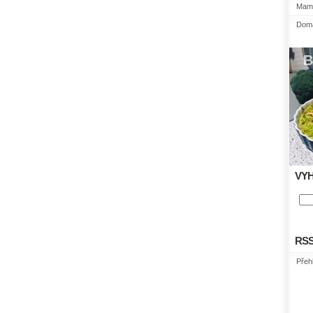
Mami
Domá
VY
RS
Přeh