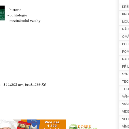
KRÉ
- historie
KRO
- politologie
- mezinárodní vztahy
MOU
NÁP
OMÁ
POL
POM
RAD
PŘÍ
SÝR
TEC
t - 144x205 mm, brož., 299 Kč
TOU
VÁN
VAŠ
VID
VEL
VÍM