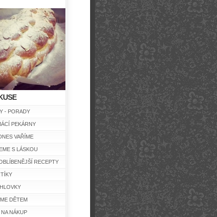
KUSE
Y - PORADY
ÁCÍ PEKÁRNY
DNES VAŘÍME
EME S LÁSKOU
OBLÍBENĚJŠÍ RECEPTY
TÍKY
HLOVKY
ÍME DĚTEM
 NA NÁKUP