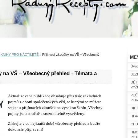
»
KNIHY PRO NÁCTILETÉ
»
Přijímací zkoušky na VŠ – Všeobecný
ME
Úvo
y na VŠ – Všeobecný přehled - Témata a
BEZ
DĚT
VÝŽ
PEČ
Aktualizovaná publikace obsahuje přes tisíc základních
PEK
pojmů z oborů společenských věd, se kterými se můžete
setkat u přijímacích zkoušek na vysokou školu. Všechny
DIET
pojmy jsou stručně a srozumitelně vysvětleny.
HLAV
Získejte v co nejkratší době všeobecný přehled a buďte
CHU
dokonale připraveni!
HMO
POT