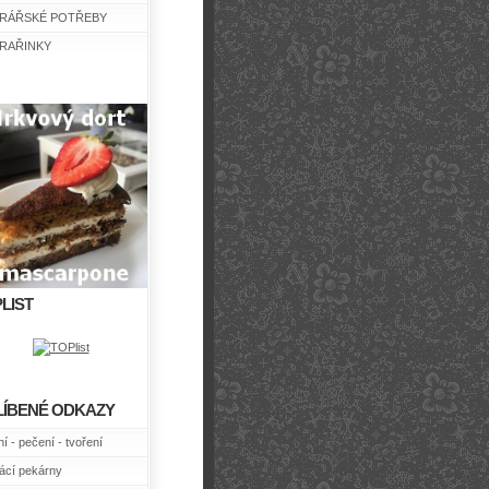
RÁŘSKÉ POTŘEBY
RAŘINKY
LIST
LÍBENÉ ODKAZY
í - pečení - tvoření
cí pekárny