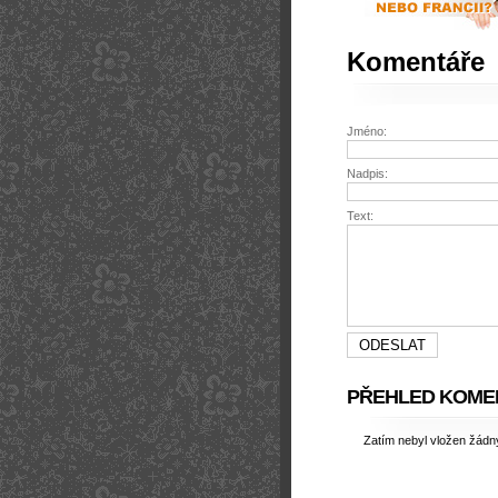
Komentáře
Jméno:
Nadpis:
Text:
PŘEHLED KOME
Zatím nebyl vložen žád