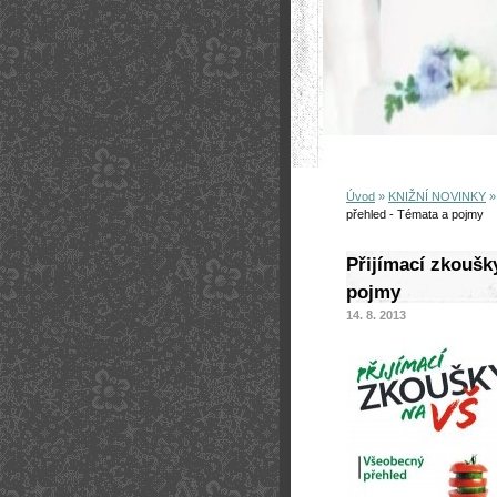
Úvod
»
KNIŽNÍ NOVINKY
přehled - Témata a pojmy
Přijímací zkoušk
pojmy
14. 8. 2013