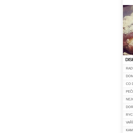
DIS
RAD
DOM
CO 
PEČ
NEJ
DOR
RYC
VAŘ
KAM