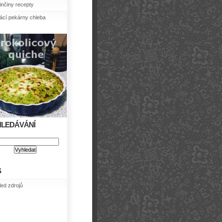
nčiny recepty
cí pekárny chleba
HLEDÁVÁNÍ
S
led zdrojů