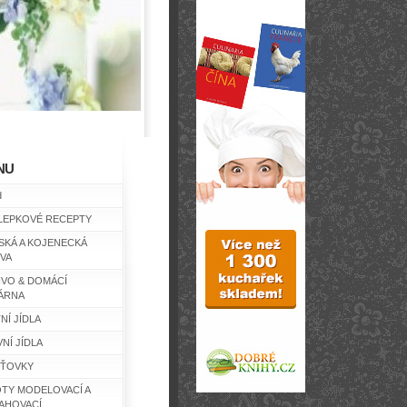
NU
d
LEPKOVÉ RECEPTY
SKÁ A KOJENECKÁ
IVA
IVO & DOMÁCÍ
ÁRNA
NÍ JÍDLA
NÍ JÍDLA
ŤOVKY
TY MODELOVACÍ A
AHOVACÍ