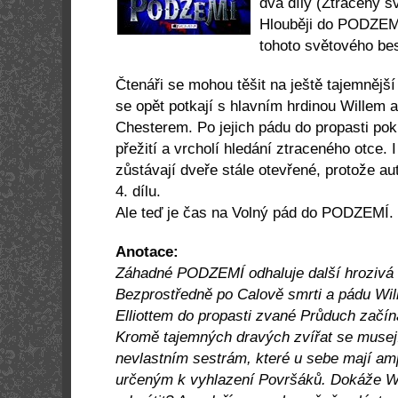
dva díly (Ztracený 
Hlouběji do PODZEMÍ
tohoto světového bes
Čtenáři se mohou těšit na ještě tajemnější
se opět potkají s hlavním hrdinou Willem
Chesterem. Po jejich pádu do propasti pokr
přežití a vrcholí hledání ztraceného otce. 
zůstávají dveře stále otevřené, protože aut
4. dílu.
Ale teď je čas na Volný pád do PODZEMÍ.
Anotace:
Záhadné PODZEMÍ odhaluje další hrozivá 
Bezprostředně po Calově smrti a pádu Wil
Elliottem do propasti zvané Průduch začíná 
Kromě tajemných dravých zvířat se musejí
nevlastním sestrám, které u sebe mají am
určeným k vyhlazení Površáků. Dokáže Wi