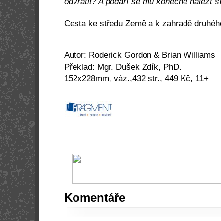
odvrátit? A podaří se mu konečně nalézt 
Cesta ke středu Země a k zahradě druhého
Autor: Roderick Gordon & Brian Williams
Překlad: Mgr. Dušek Zdík, PhD.
152x228mm, váz.,432 str., 449 Kč, 11+
Komentáře