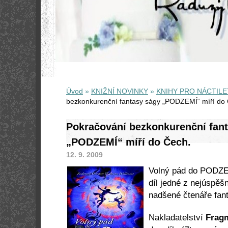
Úvod
»
KNIŽNÍ NOVINKY
»
KNIHY PRO NÁCTILE
bezkonkurenční fantasy ságy „PODZEMÍ“ míří do
Pokračování bezkonkurenční fan
„PODZEMÍ“ míří do Čech.
12. 9. 2009
Volný pád do PODZEM
díl jedné z nejúspěšn
nadšené čtenáře fan
Nakladatelství
Frag