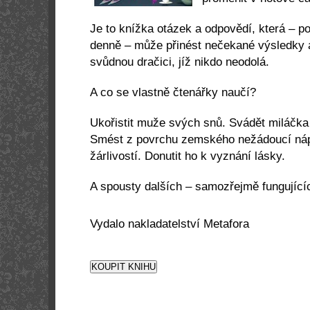
Je to knížka otázek a odpovědí, která – p
denně – může přinést nečekané výsledky 
svůdnou dračici, jíž nikdo neodolá.
A co se vlastně čtenářky naučí?
Ukořistit muže svých snů. Svádět miláčka 
Smést z povrchu zemského nežádoucí nápa
žárlivostí. Donutit ho k vyznání lásky.
A spousty dalších – samozřejmě fungujíc
Vydalo nakladatelství Metafora