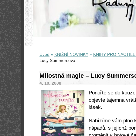
Úvod
»
KNIŽNÍ NOVINKY
»
KNIHY PRO NÁCTILE
Lucy Summersová
Milostná magie – Lucy Summers
4. 10. 2008
Ponořte se do kouze
objevte tajemná vrát
lásek.
Nabízíme vám plno k
nápadů, s jejichž p
proměnit v hotové č