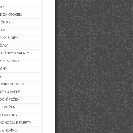
MY
K ZA KROKEM
ČNÍKY
OJE
ČKY & DIPY
ÉVKY
AZÁNKY & SALÁTY
Y & PORADY
LOHY
Y
HNIKY ZDOBENÍ
STY & VAFLE
OČNÍ PEČENÍ
E TVOŘENÍ
EO NÁVODY
IKONOČNÍ RECEPTY
E & NEVÍME