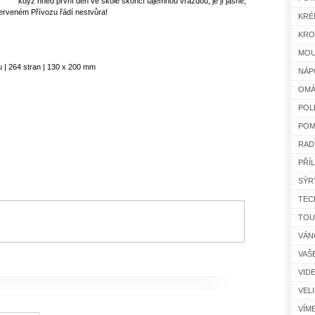
když hned první den ve škole skončí tajemnou vraždou, je jí jasné,
Červeném Přívozu řádí nestvůra!
KRÉ
KRO
MOU
 | 264 stran | 130 x 200 mm
NÁP
OMÁ
POL
POM
RAD
PŘÍ
SÝR
TEC
TOU
VÁN
VAŠ
VID
VEL
VÍM