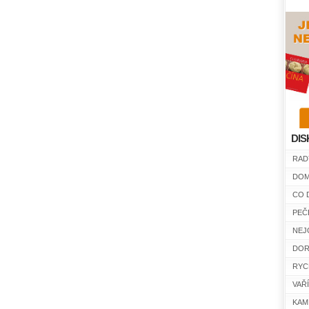
DIS
RAD
DOM
CO 
PEČ
NEJ
DOR
RYC
VAŘ
KAM