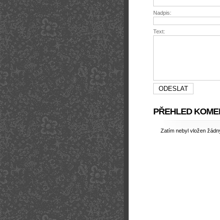
Nadpis:
Text:
PŘEHLED KOME
Zatím nebyl vložen žád