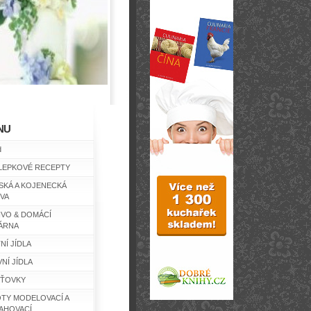
NU
d
LEPKOVÉ RECEPTY
SKÁ A KOJENECKÁ
IVA
IVO & DOMÁCÍ
ÁRNA
NÍ JÍDLA
NÍ JÍDLA
ŤOVKY
TY MODELOVACÍ A
AHOVACÍ