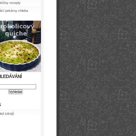
nčiny recepty
cí pekárny chleba
HLEDÁVÁNÍ
S
led zdrojů