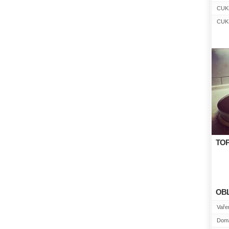
CUK
CUK
TOP
OB
Vařen
Domá