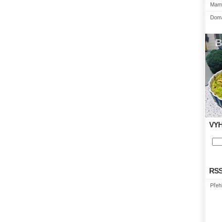
Mami
Domá
VY
RS
Přeh