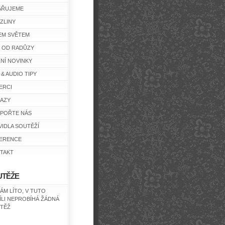
AŘUJEME
ZLINY
EM SVĚTEM
Y OD RADŮZY
ŽNÍ NOVINKY
 & AUDIO TIPY
ERCI
AZY
POŘTE NÁS
VIDLA SOUTĚŽÍ
ERENCE
TAKT
UTĚŽE
NÁM LÍTO, V TUTO
ÍLI NEPROBÍHÁ ŽÁDNÁ
TĚŽ