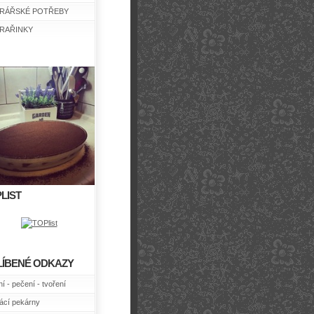
RÁŘSKÉ POTŘEBY
RAŘINKY
LIST
LÍBENÉ ODKAZY
í - pečení - tvoření
cí pekárny