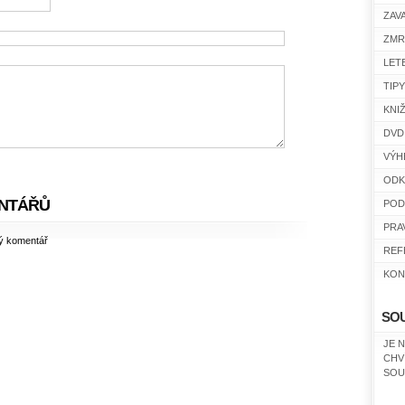
ZAV
ZMR
LET
TIP
KNI
DVD
VÝH
ODK
NTÁŘŮ
POD
PRA
ný komentář
REF
KON
SO
JE 
CHV
SOU