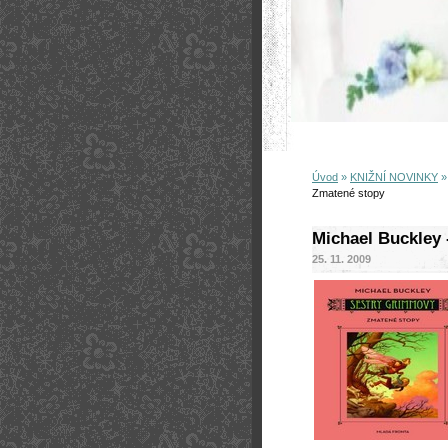
Úvod
»
KNIŽNÍ NOVINKY
Zmatené stopy
Michael Buckley
25. 11. 2009