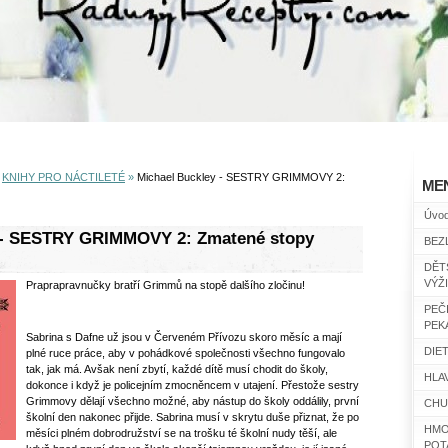
»
KNIHY PRO NÁCTILETÉ
»
Michael Buckley - SESTRY GRIMMOVY 2:
ME
Úvo
 - SESTRY GRIMMOVY 2: Zmatené stopy
BEZ
DĚT
VÝŽ
Praprapravnučky bratří Grimmů na stopě dalšího zločinu!
PEČ
PEK
Sabrina s Dafne už jsou v Červeném Přívozu skoro měsíc a mají
DIET
plné ruce práce, aby v pohádkové společnosti všechno fungovalo
tak, jak má. Avšak není zbytí, každé dítě musí chodit do školy,
HLAV
dokonce i když je policejním zmocněncem v utajení. Přestože sestry
Grimmovy dělají všechno možné, aby nástup do školy oddálily, první
CHU
školní den nakonec přijde. Sabrina musí v skrytu duše přiznat, že po
HMO
měsíci plném dobrodružství se na trošku té školní nudy těší, ale
POT