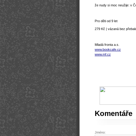
že nudy si moc neužije: v 
Pro děti od 9 let
279 Kč | vázaná bez přebalu
Mladá fronta a.s.
www.bookcafe.cz
www.mf.cz
Komentáře
Jméno: