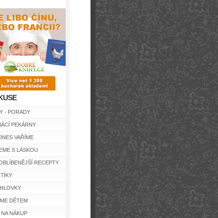
KUSE
Y - PORADY
ÁCÍ PEKÁRNY
DNES VAŘÍME
EME S LÁSKOU
OBLÍBENĚJŠÍ RECEPTY
TÍKY
HLOVKY
ÍME DĚTEM
 NA NÁKUP