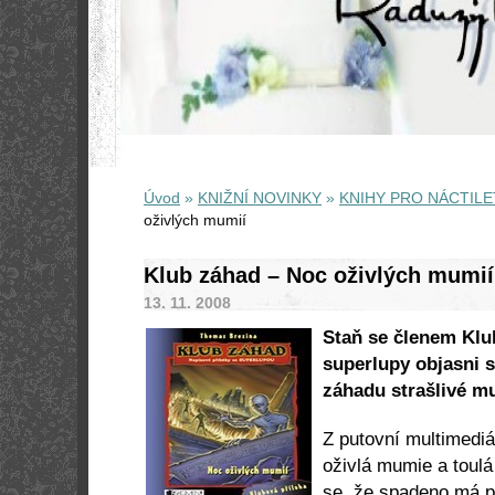
Úvod
»
KNIŽNÍ NOVINKY
»
KNIHY PRO NÁCTILE
oživlých mumií
Klub záhad – Noc oživlých mumií
13. 11. 2008
Staň se členem Klu
superlupy objasni s
záhadu strašlivé m
Z putovní multimediá
oživlá mumie a toul
se, že spadeno má p