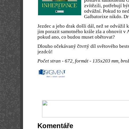
postavit samotnému G
zvítězili, potřebují bý
odvážní. Pokud to ne
Galbatorixe nikdo. Dr
Jezdec a jeho drak došli dál, než se odvážil k
jim porazit samotného krále zla a obnovit v 
pokud ano, co budou muset obětovat?
Dlouho očekávaný čtvrtý díl světového best
jezdců!
Počet stran - 672, formát - 135x203 mm, brož
Komentáře