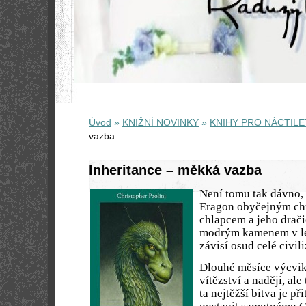
Úvod
»
KNIŽNÍ NOVINKY
»
KNIHY PRO NÁCTILE
vazba
Inheritance – měkká vazba
Není tomu tak dávno, 
Eragon obyčejným c
chlapcem a jeho drač
modrým kamenem v les
závisí osud celé civil
Dlouhé měsíce výcvik
vítězství a naději, ale
ta nejtěžší bitva je p