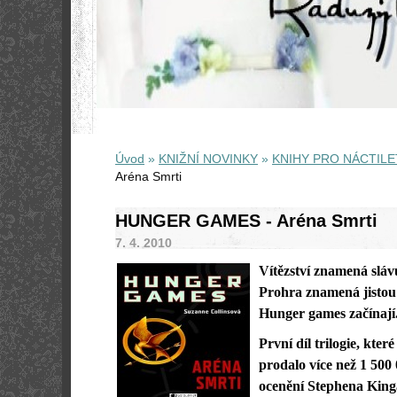
Úvod
»
KNIŽNÍ NOVINKY
»
KNIHY PRO NÁCTILE
Aréna Smrti
HUNGER GAMES - Aréna Smrti
7. 4. 2010
Vítězství znamená slávu
Prohra znamená jistou
Hunger games začínají.
První díl trilogie, kter
prodalo více než 1 500 
ocenění Stephena King