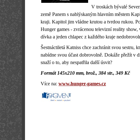
V troskách bývalé Sever
země Panem s nablýskaným hlavním městem Kapit
kraji. Kapitol jim vládne krutou a tvrdou rukou. P
Hunger games - zvrácenou televizní reality show, 
dívka a jeden chlapec z každého kraje nedobrovoln
Šestnáctiletá Katniss chce zachránit svou sestru, k
nabídne svou účast dobrovolně. Dokáže přežít v di
snaží o to, aby nespatřila další úsvit?
Formát 145x210 mm, brož., 384 str., 349 Kč
Více na:
www.hunger-games.cz