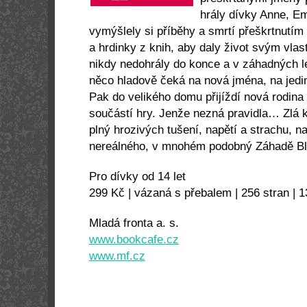
hrály dívky Anne, Emi
vymýšlely si příběhy a smrtí přeškrtnutím
a hrdinky z knih, aby daly život svým vla
nikdy nedohrály do konce a v záhadných 
něco hladově čeká na nová jména, na jedin
Pak do velikého domu přijíždí nová rodina a
součástí hry. Jenže nezná pravidla… Zlá kr
plný hrozivých tušení, napětí a strachu, na
nereálného, v mnohém podobný Záhadě Bla
Pro dívky od 14 let
299 Kč | vázaná s přebalem | 256 stran |
Mladá fronta a. s.
www.bookcafe.cz
www.mf.cz