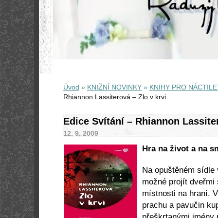
Úvod
»
KNIŽNÍ NOVINKY
»
KNIHY PRO NÁCTILE
Rhiannon Lassiterová – Zlo v krvi
Edice Svítání – Rhiannon Lassiter
12. 9. 2009
Hra na život a na s
Na opuštěném sídle v
možné projít dveřmi 
místnosti na hraní. 
prachu a pavučin kup
přeškrtanými jmény 