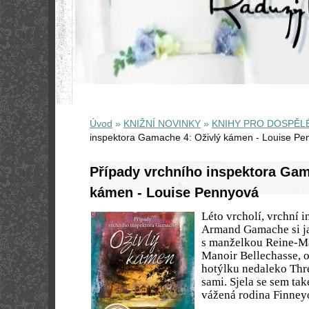
Úvod
»
KNIŽNÍ NOVINKY
»
KNIHY PRO DOSPĚL
inspektora Gamache 4: Oživlý kámen - Louise Pe
Případy vrchního inspektora Gam
kámen - Louise Pennyová
Léto vrcholí, vrchní 
Armand Gamache si j
s manželkou Reine-Ma
Manoir Bellechasse, 
hotýlku nedaleko Thr
sami. Sjela se sem tak
vážená rodina Finneyo