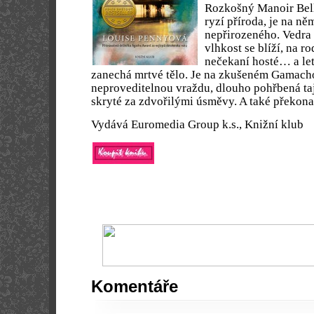
Rozkošný Manoir Bell
ryzí příroda, je na ně
nepřirozeného. Vedra 
vlhkost se blíží, na ro
nečekaní hosté… a let
zanechá mrtvé tělo. Je na zkušeném Gamacho
neproveditelnou vraždu, dlouho pohřbená taj
skryté za zdvořilými úsměvy. A také překona
Vydává Euromedia Group k.s., Knižní klub
Komentáře