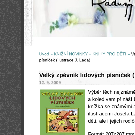
Úvod
»
KNIŽNÍ NOVINKY
»
KNIHY PRO DĚTI
»
Ve
písniček (ilustrace J. Lada)
Velký zpěvník lidových písniček (
12. 9. 2009
Výběr těch nejznámě
a koled vám přináší 
knížka se známými 
ilustracemi Josefa L
děti, ale i jejich rodi
Formát 207x287 mm, 