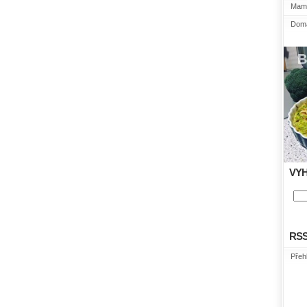
Mami
Domá
VY
RS
Přeh