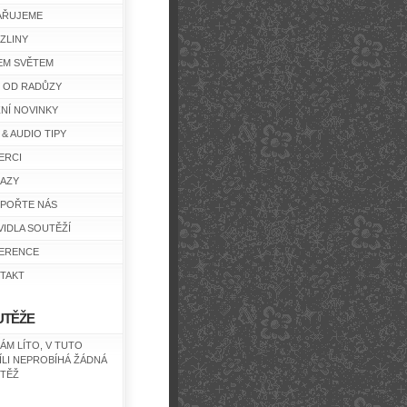
AŘUJEME
ZLINY
EM SVĚTEM
Y OD RADŮZY
ŽNÍ NOVINKY
 & AUDIO TIPY
ERCI
AZY
POŘTE NÁS
VIDLA SOUTĚŽÍ
ERENCE
TAKT
UTĚŽE
NÁM LÍTO, V TUTO
ÍLI NEPROBÍHÁ ŽÁDNÁ
TĚŽ