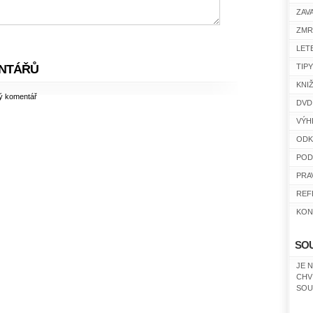
ZAV
ZMR
LET
NTÁŘŮ
TIP
KNI
ný komentář
DVD
VÝH
ODK
POD
PRA
REF
KON
SO
JE 
CHV
SOU