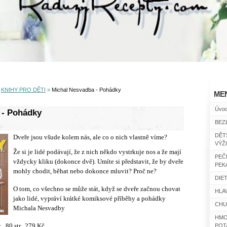
»
KNIHY PRO DĚTI
»
Michal Nesvadba - Pohádky
ME
Úvo
 - Pohádky
BEZ
DĚT
Dveře jsou všude kolem nás, ale co o nich vlastně víme?
VÝŽ
Že si je lidé podávají, že z nich někdo vystrkuje nos a že mají
PEČ
vždycky kliku (dokonce dvě). Umíte si představit, že by dveře
PEK
mohly chodit, běhat nebo dokonce mluvit? Proč ne?
DIET
O tom, co všechno se může stát, když se dveře začnou chovat
HLAV
jako lidé, vypráví krátké komiksové příběhy a pohádky
CHU
Michala Nesvadby
HMO
 80 str., 279 Kč.
POT