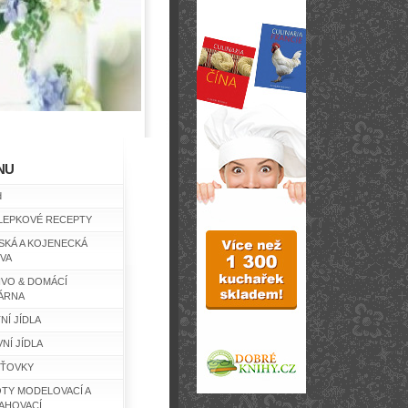
NU
d
LEPKOVÉ RECEPTY
SKÁ A KOJENECKÁ
IVA
IVO & DOMÁCÍ
ÁRNA
NÍ JÍDLA
NÍ JÍDLA
ŤOVKY
TY MODELOVACÍ A
AHOVACÍ