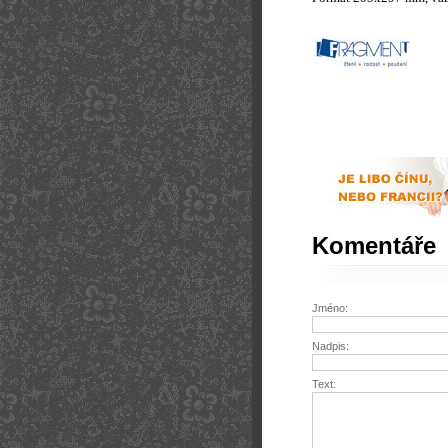
Komentáře
Jméno:
Nadpis:
Text: