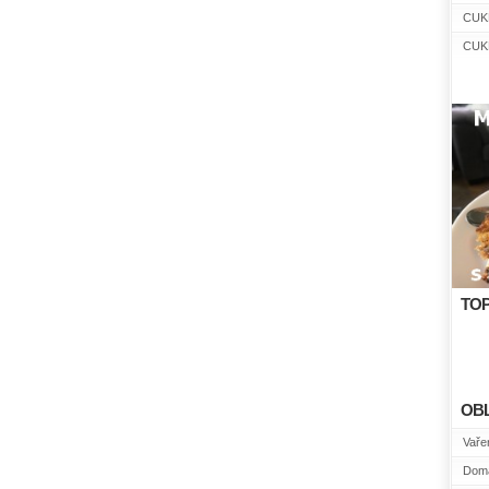
CUK
CUK
TOP
OB
Vařen
Domá