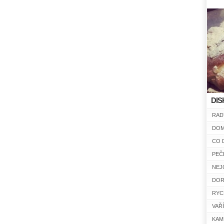
DIS
RAD
DOM
CO 
PEČ
NEJ
DOR
RYC
VAŘ
KAM