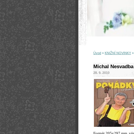
Úvod
»
KNIŽNÍ NOVINKY
Michal Nesvadba
28. 9. 2010
Formát 205x297 mm, váz.,