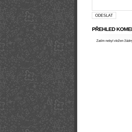
PŘEHLED KOME
Zatím nebyl vložen žád