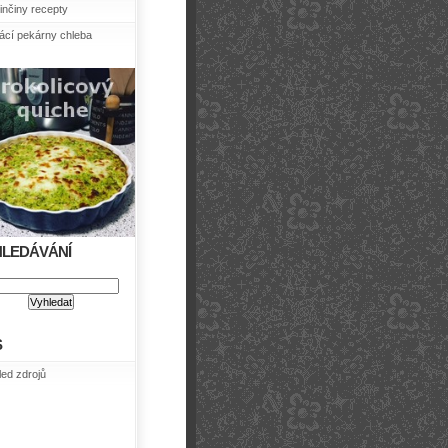
nčiny recepty
cí pekárny chleba
HLEDÁVÁNÍ
S
led zdrojů