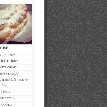
KUSE
Y - PORADY
ÁCÍ PEKÁRNY
DNES VAŘÍME
EME S LÁSKOU
OBLÍBENĚJŠÍ RECEPTY
TÍKY
HLOVKY
ÍME DĚTEM
 NA NÁKUP