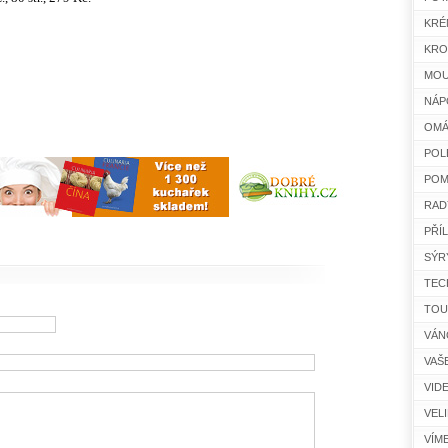
KRÉ
KRO
MOU
NÁP
OMÁ
POL
POM
RAD
PŘÍ
SÝR
TEC
TOU
VÁN
VAŠ
VID
VEL
VÍM