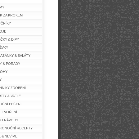
MY
K ZA KROKEM
ČNÍKY
OJE
ČKY & DIPY
ÉVKY
AZÁNKY & SALÁTY
Y & PORADY
LOHY
Y
HNIKY ZDOBENÍ
STY & VAFLE
OČNÍ PEČENÍ
E TVOŘENÍ
EO NÁVODY
IKONOČNÍ RECEPTY
E & NEVÍME