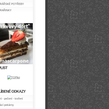
RÁŘSKÉ POTŘEBY
RAŘINKY
LIST
LÍBENÉ ODKAZY
í - pečení - tvoření
cí pekárny