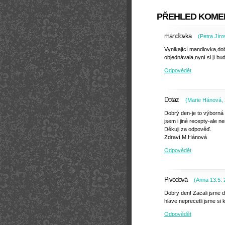
PŘEHLED KOME
mandlovka
(
Petra Jíro
Vynikající mandlovka,do
objednávala,nyní si jí b
Odpovědět
Dotaz
(
Marie Hánová
,
Dobrý den-je to výborná
jsem i jiné recepty-ale nen
Děkuji za odpověď.
Zdraví M.Hánová
Odpovědět
Pivodová
(
Anna 13.5. 
Dobry den! Zacali jsme d
hlave neprecetli jsme si 
Odpovědět