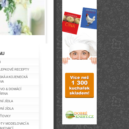
NU
d
LEPKOVÉ RECEPTY
SKÁ A KOJENECKÁ
IVA
IVO & DOMÁCÍ
ÁRNA
NÍ JÍDLA
NÍ JÍDLA
ŤOVKY
TY MODELOVACÍ A
AHOVACÍ