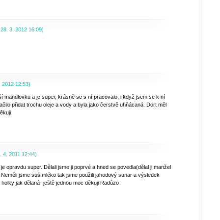
,
28. 3. 2012
16:09
)
. 2012
12:53
)
 mandlovku a je super, krásně se s ní pracovalo, i když jsem se k ní
stačilo přidat trochu oleje a vody a byla jako čerstvě uhňácaná. Dort měl
ěkuji
. 4. 2011
12:44
)
je opravdu super. Dělali jsme ji poprvé a hned se povedla(dělal ji manžel
). Neměli jsme suš.mléko tak jsme použili jahodový sunar a výsledek
holky jak dělaná- ještě jednou moc děkuji Radůzo