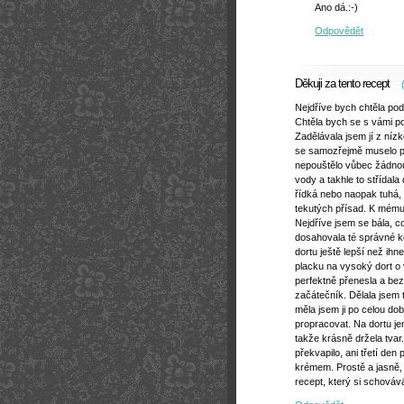
Ano dá.:-)
Odpovědět
Děkuji za tento recept
Nejdříve bych chtěla pod
Chtěla bych se s vámi p
Zadělávala jsem jí z nízk
se samozřejmě muselo př
nepouštělo vůbec žádnou
vody a takhle to střída
řídká nebo naopak tuhá,
tekutých přísad. K mému
Nejdříve jsem se bála, c
dosahovala té správné ko
dortu ještě lepší než ihn
placku na vysoký dort o 
perfektně přenesla a bez
začátečník. Dělala jsem 
měla jsem ji po celou do
propracovat. Na dortu jen
takže krásně držela tvar.
překvapilo, ani třetí den
krémem. Prostě a jasně, 
recept, který si schováv