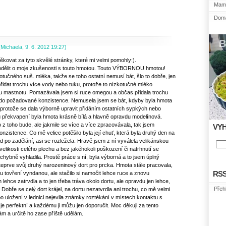
Mami
Domá
(
Michaela
,
9. 6. 2012
19:27
)
ěkovat za tyto skvělé stránky, které mi velmi pomohly:).
odělit o moje zkušenosti s touto hmotou. Touto VÝBORNOU hmotou!
otučného suš. mléka, takže se toho ostatní nemusí bát, šlo to dobře, jen
idat trochu více vody nebo tuku, protože to nízkotučné mléko
 mastnotu. Pomazávala jsem si ruce omegou a občas přidala trochu
la do požadované konzistence. Nemusela jsem se bát, kdyby byla hmota
 protože se dala výborně upravit přidáním ostatních sypkých nebo
 překvapení byla hmota krásně bílá a hlavně opravdu modelínová.
o z toho bude, ale jakmile se více a více zpracovávala, tak jsem
VY
nzistence. Co mě velice potěšilo byla její chuť, která byla druhý den na
ed po zadělání, asi se rozležela. Hravě jsem z ní vyválela velikánskou
velikosti celého plechu a bez jakéhokoli poškození či natrhnutí se
chybně vyhladila. Prostě práce s ní, byla výborná a to jsem úplný
teprve svůj druhý narozeninový dort pro prcka. Hmota stále pracovala,
bu tovření vyndanou, ale stačilo si namočit lehce ruce a znovu
RS
 lehce zatrvdla a to jen třeba tráva okolo dortu, ale opravdu jen lehce,
Přeh
 Dobře se celý dort krájel, na dortu nezatvrdla ani trochu, co mě velmi
 po uložení v lednici nejevila známky roztékání v místech kontaktu s
je perfektní a každému ji můžu jen doporučit. Moc děkuji za tento
ám a určitě ho zase příště udělám.