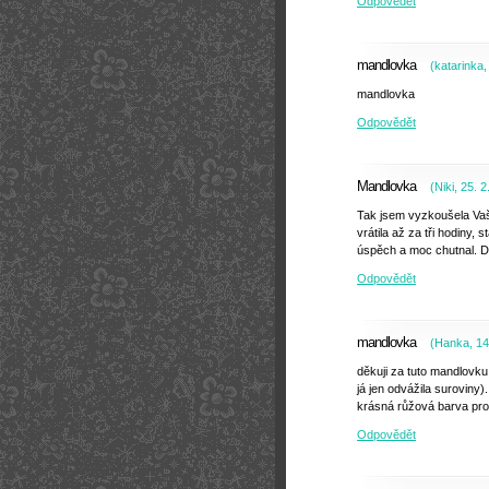
Odpovědět
mandlovka
(
katarinka
mandlovka
Odpovědět
Mandlovka
(
Niki
,
25. 2
Tak jsem vyzkoušela Vaší
vrátila až za tři hodiny, 
úspěch a moc chutnal. D
Odpovědět
mandlovka
(
Hanka
,
14
děkuji za tuto mandlovku 
já jen odvážila suroviny
krásná růžová barva pro 
Odpovědět