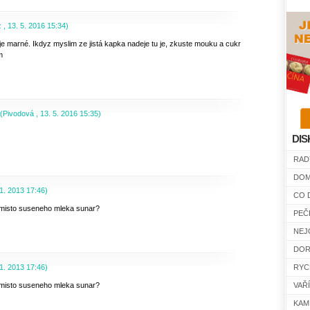
z
,
13. 5. 2016
15:34
)
je marné. Ikdyz myslim ze jistá kapka nadeje tu je, zkuste mouku a cukr
m
(
Pivodová
,
13. 5. 2016
15:35
)
DIS
RAD
DOM
11. 2013
17:46
)
CO 
 misto suseneho mleka sunar?
PEČ
NEJ
DOR
11. 2013
17:46
)
RYC
 misto suseneho mleka sunar?
VAŘ
KAM