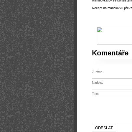
Mandlovka by se konzistenc
Recept na mandlovku přev
Komentáře
Jméno:
Nadpis:
Text: