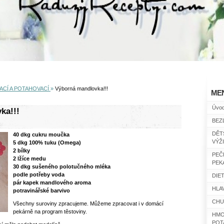
CÍ A POTAHOVACÍ
»
Výborná mandlovka!!!
ME
Úvo
ka!!!
BEZ
DĚT
40 dkg cukru moučka
VÝŽ
5 dkg 100% tuku (Omega)
2 bílky
PEČ
2 lžíce medu
PEK
30 dkg sušeného polotučného mléka
podle potřeby voda
DIET
pár kapek mandlového aroma
HLAV
potravinářské barvivo
CHU
Všechny suroviny zpracujeme. Můžeme zpracovat i v domácí
pekárně na program těstoviny.
HMO
POT