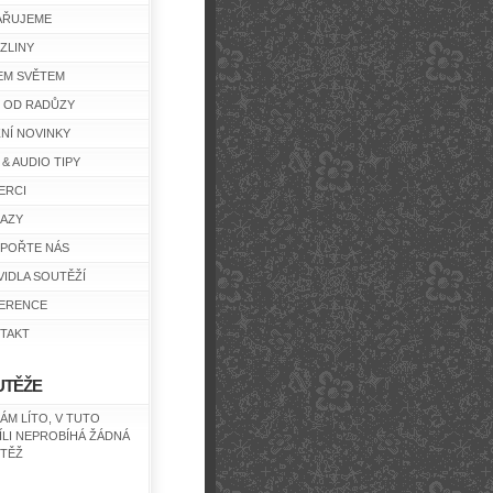
AŘUJEME
ZLINY
EM SVĚTEM
Y OD RADŮZY
ŽNÍ NOVINKY
 & AUDIO TIPY
ERCI
AZY
POŘTE NÁS
VIDLA SOUTĚŽÍ
ERENCE
TAKT
UTĚŽE
NÁM LÍTO, V TUTO
ÍLI NEPROBÍHÁ ŽÁDNÁ
TĚŽ