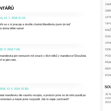
ZAV
NTÁŘŮ
ZMR
LET
vá
,
14. 1. 2018
11:12
)
TIP
bře se s ní pracuje a skvěle chutná.Mandlovku jsem do teď
udu doma dělat sama!
KNI
DVD
VÝH
20. 6. 2016
7:34
)
ODK
 mandlovka-jen-nemusím mít strach z těch bílků v mandlovce?Zkoušela
POD
í to jako tato.
PRA
REF
KON
SO
2016
,
13. 5. 2016
15:30
)
JE 
elat mandlovku dle vaseho receptu, a protoze jsme se do toho pustili po
CHV
komentare a maslo jsme rozpustili. Jde to nejak zachranit?
SOU