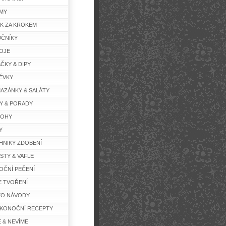
MY
K ZA KROKEM
ČNÍKY
OJE
ČKY & DIPY
ÉVKY
AZÁNKY & SALÁTY
Y & PORADY
LOHY
Y
HNIKY ZDOBENÍ
STY & VAFLE
OČNÍ PEČENÍ
E TVOŘENÍ
EO NÁVODY
IKONOČNÍ RECEPTY
E & NEVÍME