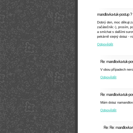
mandlovka-tuk-postup ?
Dobrý den, moc děkuji z
začátečník:-), prosím, p
a smíchat s dalšími suro
pekárně stejný dotaz - ro
Odpovědět
Re: mandlovka-tuk-po
V obou případech nero
Odpovědět
Re: mandlovka-tuk-po
Mám dotaz namandlovk
Odpovědět
Re: Re: mandlovka-