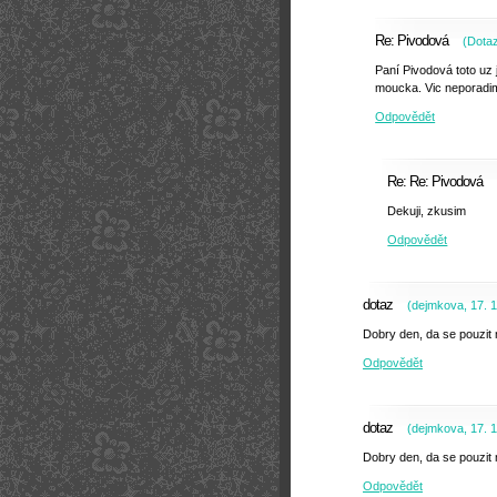
Re: Pivodová
(
Dota
Paní Pivodová toto uz 
moucka. Vic neporadi
Odpovědět
Re: Re: Pivodová
Dekuji, zkusim
Odpovědět
dotaz
(
dejmkova
,
17. 
Dobry den, da se pouzit
Odpovědět
dotaz
(
dejmkova
,
17. 
Dobry den, da se pouzit
Odpovědět