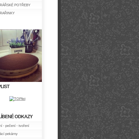
RÁŘSKÉ POTŘEBY
RAŘINKY
LIST
LÍBENÉ ODKAZY
í - pečení - tvoření
cí pekárny