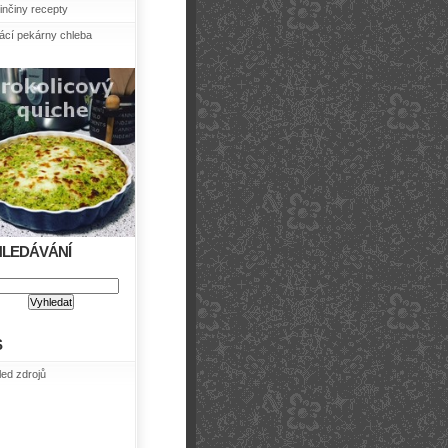
nčiny recepty
cí pekárny chleba
HLEDÁVÁNÍ
S
led zdrojů