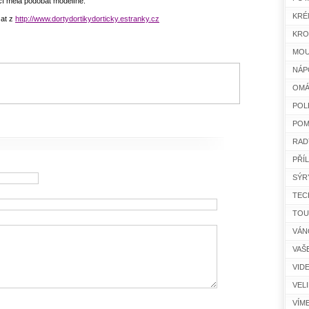
í měla podobat modelíně.
KRÉ
zat z
http://www.dortydortikydorticky.estranky.cz
KRO
MOU
NÁP
OMÁ
POL
POM
RAD
PŘÍ
SÝR
TEC
TOU
VÁN
VAŠ
VID
VEL
VÍM