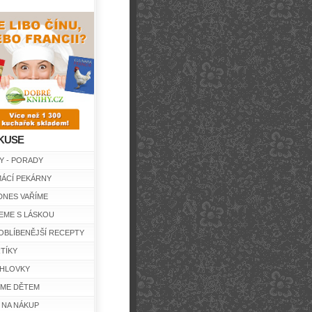
KUSE
Y - PORADY
ÁCÍ PEKÁRNY
DNES VAŘÍME
EME S LÁSKOU
OBLÍBENĚJŠÍ RECEPTY
TÍKY
HLOVKY
ÍME DĚTEM
 NA NÁKUP