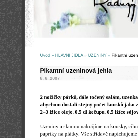
Úvod
»
HLAVNÍ JÍDLA
»
UZENINY
»
Pikantní uzen
Pikantní uzeninová jehla
8. 6. 2007
2 nožičky párků, dále točený salám, uzenka,
abychom dostali stejný počet kousků jako z
2–3 lžíce oleje, 0,5 dl kečupu, 0,5 lžíce só
Uzeniny a slaninu nakrájíme na kousky, cibul
papriky na plátky. Vše střídavě napichujeme 