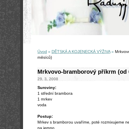
Úvod
»
DĚTSKÁ A KOJENECKÁ VÝŽIVA
»
Mrkvovo
měsíců)
Mrkvovo-bramborový příkrm (od 
29. 3. 2008
Suroviny:
1 střední brambora
1 mrkev
voda
Postup:
Mrkev s bramborou uvaříme, poté rozmixujeme n
na jemno.