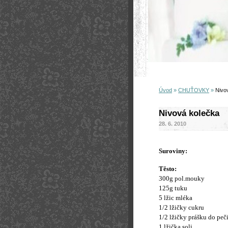
Úvod
»
CHUŤOVKY
»
Nivo
Nivová kolečka
28. 6. 2010
Suroviny:
Těsto:
300g pol.mouky
125g tuku
5 lžic mléka
1/2 lžičky cukru
1/2 lžičky prášku do peč
1 lžička soli