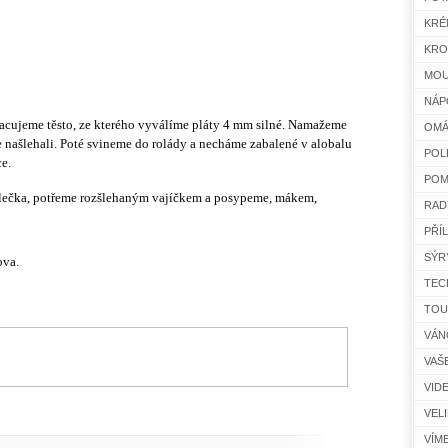
KRÉ
KRO
MOU
NÁP
acujeme těsto, ze kterého vyválíme pláty 4 mm silné. Namažeme
OMÁ
e našlehali. Poté svineme do rolády a necháme zabalené v alobalu
POL
e.
POM
lečka, potřeme rozšlehaným vajíčkem a posypeme, mákem,
RAD
PŘÍ
SÝR
ova.
TEC
TOU
VÁN
VAŠ
VID
VEL
VÍM