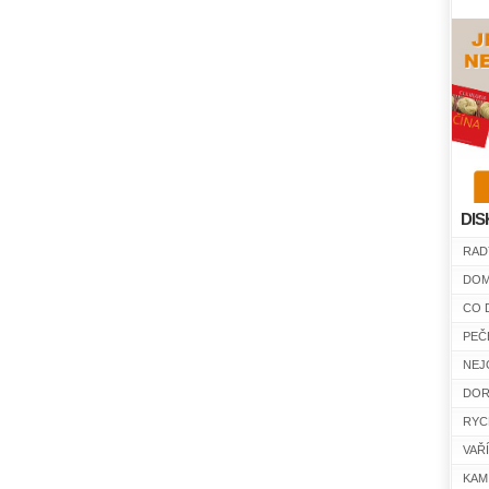
DIS
RAD
DOM
CO 
PEČ
NEJ
DOR
RYC
VAŘ
KAM