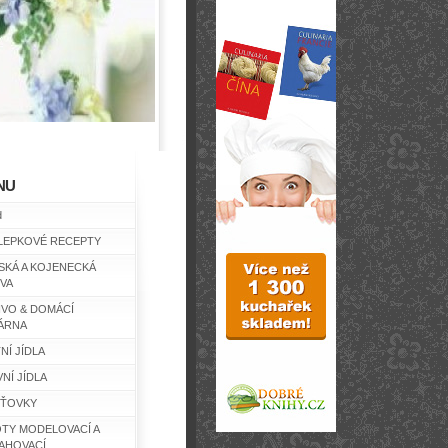
NU
d
LEPKOVÉ RECEPTY
SKÁ A KOJENECKÁ
IVA
IVO & DOMÁCÍ
ÁRNA
NÍ JÍDLA
NÍ JÍDLA
ŤOVKY
TY MODELOVACÍ A
AHOVACÍ