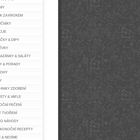
MY
K ZA KROKEM
ČNÍKY
OJE
ČKY & DIPY
ÉVKY
AZÁNKY & SALÁTY
Y & PORADY
LOHY
Y
HNIKY ZDOBENÍ
STY & VAFLE
OČNÍ PEČENÍ
E TVOŘENÍ
EO NÁVODY
IKONOČNÍ RECEPTY
E & NEVÍME