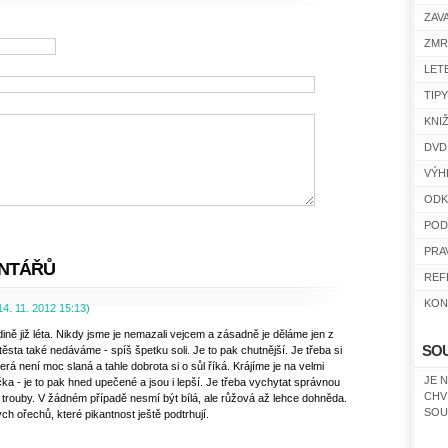
ZAV
ZMR
LET
TIP
KNI
DVD
VÝH
ODK
POD
PRA
NTÁŘŮ
REF
KON
14. 11. 2012
15:13
)
dině již léta. Nikdy jsme je nemazali vejcem a zásadně je děláme jen z
SO
ěsta také nedáváme - spíš špetku soli. Je to pak chutnější. Je třeba si
terá není moc slaná a tahle dobrota si o sůl říká. Krájíme je na velmi
JE 
ka - je to pak hned upečené a jsou i lepší. Je třeba vychytat správnou
CHV
 z trouby. V žádném případě nesmí být bílá, ale růžová až lehce dohněda.
SOU
 ořechů, které pikantnost ještě podtrhují.