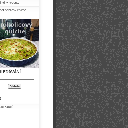
nčiny recepty
cí pekárny chleba
HLEDÁVÁNÍ
S
led zdrojů