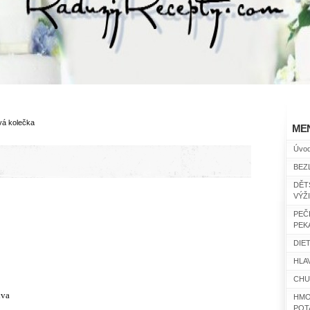
vá kolečka
ME
Úvo
BEZ
DĚT
VÝŽ
PEČ
PEK
DIET
HLAV
CHU
iva
HMO
POT