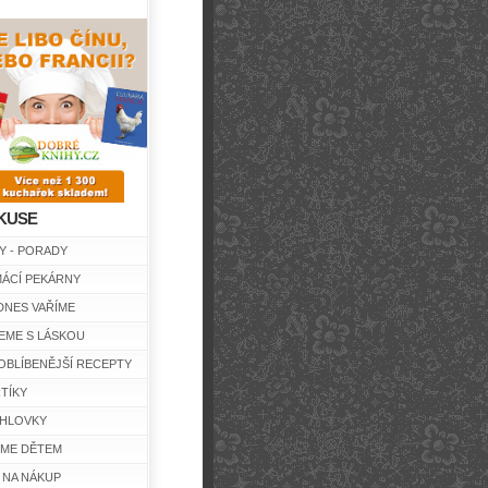
KUSE
Y - PORADY
ÁCÍ PEKÁRNY
DNES VAŘÍME
EME S LÁSKOU
OBLÍBENĚJŠÍ RECEPTY
TÍKY
HLOVKY
ÍME DĚTEM
 NA NÁKUP