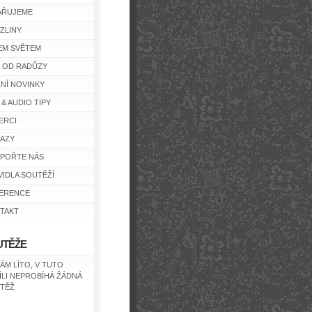
AŘUJEME
ZLINY
EM SVĚTEM
Y OD RADŮZY
ŽNÍ NOVINKY
 & AUDIO TIPY
ERCI
AZY
POŘTE NÁS
VIDLA SOUTĚŽÍ
ERENCE
TAKT
UTĚŽE
NÁM LÍTO, V TUTO
ÍLI NEPROBÍHÁ ŽÁDNÁ
TĚŽ