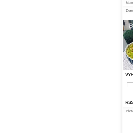
Mami
Domá
VY
RS
Přeh