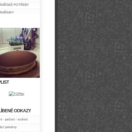
RÁŘSKÉ POTŘEBY
RAŘINKY
LIST
LÍBENÉ ODKAZY
í - pečení - tvoření
cí pekárny