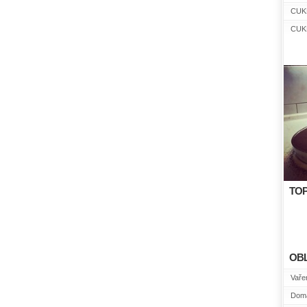
CUK
CUK
TOP
OB
Vařen
Domá