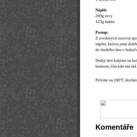
Náplň:
200g nivy
125g másla
Postup:
Z uvedených surovin zpr
náplní, kterou jsme dobř
do druhého dne v ledničc
Druhý den krájíme na ko
kmínem, čím kdo má rád.
Pečeme na 200°C dozlat
Komentáře