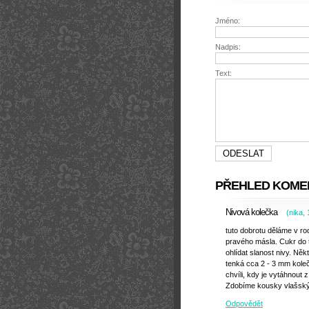
Jméno:
Nadpis:
Text:
PŘEHLED KOME
Nivová kolečka
(
nika
,
tuto dobrotu děláme v ro
pravého másla. Cukr do t
ohlídat slanost nivy. Něk
tenká cca 2 - 3 mm koleč
chvíli, kdy je vytáhnout
Zdobíme kousky vlašských
Odpovědět