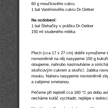
60 g
moučkového cukru
1 bal Vanilínového cukru Dr.Oetker
Na ozdobení:
1 bal Šlehačky v prášku Dr.Oetker
150 ml studeného mléka
Plech (cca 17 x 27 cm) dobře vymažeme 
rovnoměrně na něj nasypeme 150 g kukuř
oloupeme, nahrubo nastrouháme a smích
skořicovým cukrem a skořicí. Jablka rov
mouku. Nahoru nasypeme rovnoměrně zby
a zalijeme smetanou.
Pečeme při teplotě cca 160 °C po dobu as
necháme koláč vychladit, nejlépe v lednici