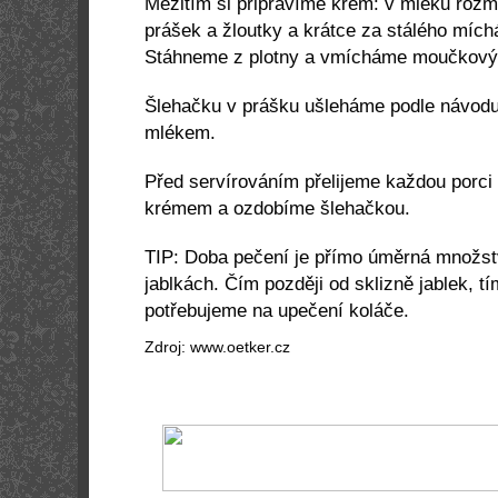
Mezitím si připravíme krém: v mléku roz
prášek a žloutky a krátce za stálého míc
Stáhneme z plotny a vmícháme moučkový a
Šlehačku v prášku ušleháme podle návodu
mlékem.
Před servírováním přelijeme každou porci
krémem a ozdobíme šlehačkou.
TIP: Doba pečení je přímo úměrná množst
jablkách. Čím později od sklizně jablek, tí
potřebujeme na upečení koláče.
Zdroj: www.oetker.cz