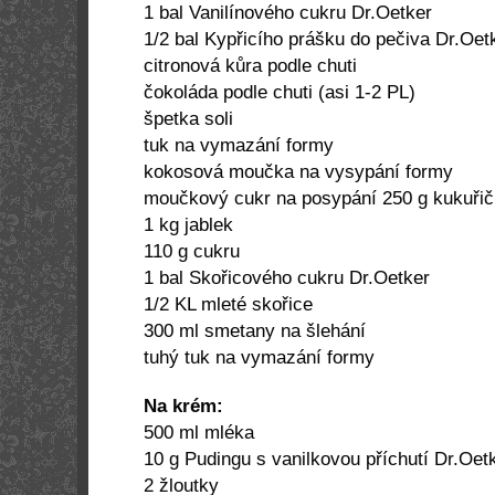
1 bal Vanilínového cukru Dr.Oetker
1/2 bal Kypřicího prášku do pečiva Dr.Oet
citronová kůra podle chuti
čokoláda podle chuti (asi 1-2 PL)
špetka soli
tuk na vymazání formy
kokosová moučka na vysypání formy
moučkový cukr na posypání 250 g kukuři
1 kg
jablek
110 g
cukru
1 bal Skořicového cukru Dr.Oetker
1/2 KL mleté skořice
300 ml smetany na šlehání
tuhý tuk na vymazání formy
Na krém:
500 ml mléka
10 g
Pudingu s vanilkovou příchutí Dr.Oet
2 žloutky