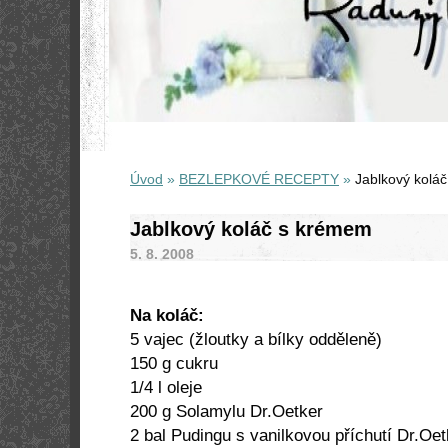
Úvod
»
BEZLEPKOVÉ RECEPTY
»
Jablkový kolá
Jablkový koláč s krémem
5. 8. 2008
Na koláč:
5 vajec (žloutky a bílky odděleně)
150 g
cukru
1/4 l oleje
200 g
Solamylu Dr.Oetker
2 bal Pudingu s vanilkovou příchutí Dr.Oet