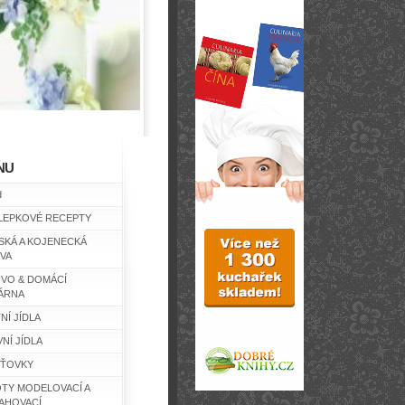
NU
d
LEPKOVÉ RECEPTY
SKÁ A KOJENECKÁ
IVA
IVO & DOMÁCÍ
ÁRNA
NÍ JÍDLA
NÍ JÍDLA
ŤOVKY
TY MODELOVACÍ A
AHOVACÍ