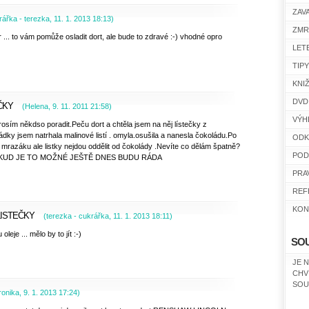
ZAV
rářka - terezka
,
11. 1. 2013
18:13
)
ZMR
 ... to vám pomůže osladit dort, ale bude to zdravé :-) vhodné opro
LET
TIP
KNI
DVD
ČKY
(
Helena
,
9. 11. 2011
21:58
)
VÝH
osím někdso poradit.Peču dort a chtěla jsem na něj lístečky z
dky jsem natrhala malinové listí . omyla.osušila a nanesla čokoládu.Po
ODK
 mrazáku ale listky nejdou oddělit od čokolády .Nevíte co dělám špatně?
POD
.POKUD JE TO MOŽNÉ JEŠTĚ DNES BUDU RÁDA
PRA
REF
KON
LISTEČKY
(
terezka - cukrářka
,
11. 1. 2013
18:11
)
leje ... mělo by to jít :-)
SO
JE 
CHV
SOU
ronika
,
9. 1. 2013
17:24
)