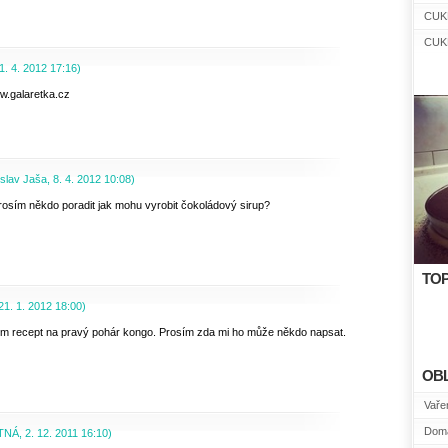
CUK
CUK
1. 4. 2012
17:16
)
w.galaretka.cz
slav Jaša
,
8. 4. 2012
10:08
)
rosím někdo poradit jak mohu vyrobit čokoládový sirup?
TOP
21. 1. 2012
18:00
)
m recept na pravý pohár kongo. Prosím zda mi ho může někdo napsat.
OB
Vařen
Domá
TNÁ
,
2. 12. 2011
16:10
)