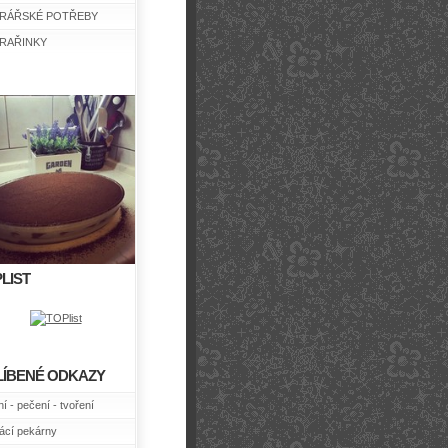
RÁŘSKÉ POTŘEBY
RAŘINKY
LIST
LÍBENÉ ODKAZY
í - pečení - tvoření
cí pekárny