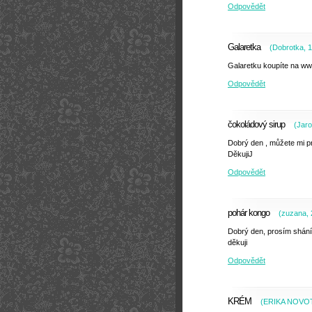
Odpovědět
Galaretka
(
Dobrotka
,
1
Galaretku koupíte na ww
Odpovědět
čokoládový sirup
(
Jaro
Dobrý den , můžete mi p
DěkujiJ
Odpovědět
pohár kongo
(
zuzana
,
Dobrý den, prosím shání
děkuji
Odpovědět
KRÉM
(
ERIKA NOVO