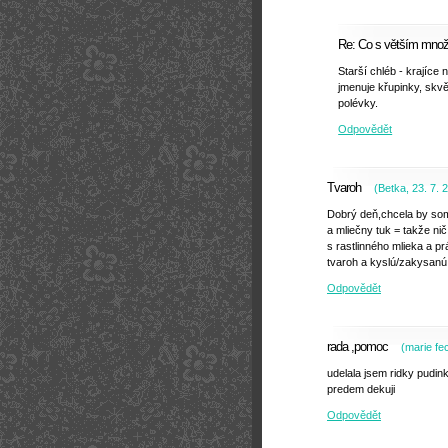
Re: Co s větším množ
Starší chléb - krajíce
jmenuje křupinky, skvě
polévky.
Odpovědět
Tvaroh
(
Betka
,
23. 7. 
Dobrý deň,chcela by som
a mliečny tuk = takže n
s rastlinného mlieka a p
tvaroh a kyslú/zakysan
Odpovědět
rada ,pomoc
(
marie f
udelala jsem ridky pudin
predem dekuji
Odpovědět