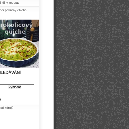
nčiny recepty
cí pekárny chleba
HLEDÁVÁNÍ
S
led zdrojů