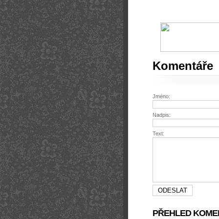
Komentáře
Jméno:
Nadpis:
Text:
PŘEHLED KOME