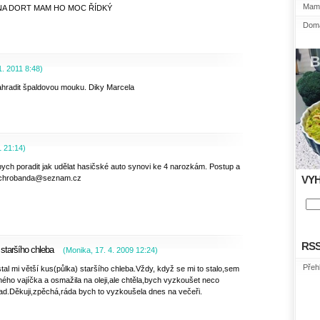
Mami
NA DORT MAM HO MOC ŘÍDKÝ
Domá
1. 2011
8:48
)
hradit špaldovou mouku. Diky Marcela
1
21:14
)
ych poradit jak udělat hasičské auto synovi ke 4 narozkám. Postup a
il chrobanda@seznam.cz
VY
RS
staršího chleba
(
Monika
,
17. 4. 2009
12:24
)
Přeh
stal mi větší kus(půlka) staršího chleba.Vždy, když se mi to stalo,sem
ého vajíčka a osmažila na oleji,ale chtěla,bych vyzkoušet neco
pad.Děkuji,zpěchá,ráda bych to vyzkoušela dnes na večeři.