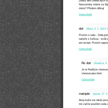
Dobrý den chtěla bych 
Narozeniny máme za 3tý
mimo? Předem děkuji
Odpovědět
dort
(
Bára
,
4. 1. 2013
1
Prosím o radu - četla js
nahoře s čočkou - kvůli 
ani recept. Prosím napově
Odpovědět
Re: dort
(
Radůza
,
4.
Je to Radůzin cheesec
cheesecake.html
Odpovědět
marcipán
(
pavla
,
17. 4
Ahoj muže me nikdo pora
me začne pouštet voda a