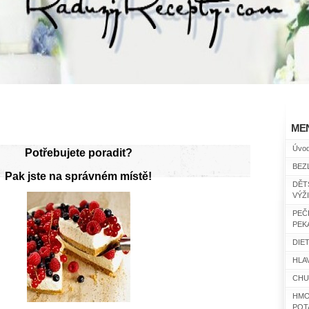
ME
Úvo
Potřebujete poradit?
BEZ
Pak jste na správném místě!
DĚT
VÝŽ
PEČ
PEK
DIET
HLAV
CHU
HMO
POT