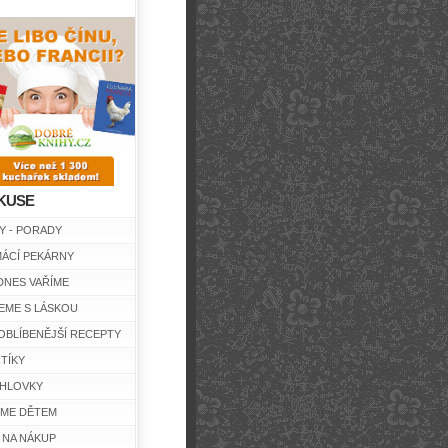
KUSE
Y - PORADY
ÁCÍ PEKÁRNY
DNES VAŘÍME
EME S LÁSKOU
OBLÍBENĚJŠÍ RECEPTY
TÍKY
HLOVKY
ÍME DĚTEM
 NA NÁKUP