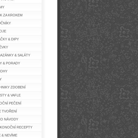
MY
K ZA KROKEM
ČNÍKY
OJE
ČKY & DIPY
ÉVKY
AZÁNKY & SALÁTY
Y & PORADY
LOHY
Y
HNIKY ZDOBENÍ
STY & VAFLE
OČNÍ PEČENÍ
E TVOŘENÍ
EO NÁVODY
IKONOČNÍ RECEPTY
E & NEVÍME