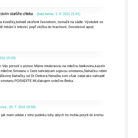
stvím staršího chleba
(
babi herbe
,
1. 8. 2011
21:41
)
 na kostičky,bohatě okořenit česnekem, osmažit na sádle. Výsledek se
lé mlsání k televizi, popř.vložka do hrachové, česnekové apod.
2011
15:03
)
 Vás porosiť o pomoc.Máme intoleranciu na mliečnu bielkovinu,kazeín
ič mliečne.Smotanu s časti nahrádzam sojovou smotanou,šlahačku robim
ráškovej šlahačky od Dr.Oetkera.Nenašla som však zatial ako nahradiť
ú smotanu.PORADÍTE MI,ďakujem srdečne.Betka.
ecova
,
15. 7. 2011
18:59
)
k jak mam udelat z toho pudinku tuhy abych ho mohla pouzit do kremu