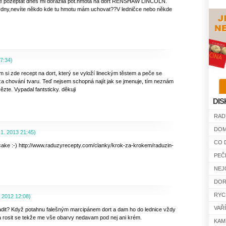
se pozeptat dnes mi dorazila pot.hmota na dort RENSHAW LINCOLN.
dny,nevíte někdo kde tu hmotu mám uchovat??V ledničce nebo někde
7:34
)
em si zde recept na dort, který se vyloží lineckým těstem a peče se
za chování tvaru. Teď nejsem schopná najít jak se jmenuje, tím neznám
zte. Vypadal fantsticky. děkuji
DIS
RAD
DOM
 1. 2013
21:45
)
CO 
ake :-) http://www.raduzyrecepty.com/clanky/krok-za-krokem/raduzin-
PEČ
NEJ
DOR
RYC
. 2012
12:08
)
VAŘ
dit? Když potahnu falešným marcipánem dort a dam ho do lednice vždy
 rosit se tekže me vše obarvy nedavam pod nej ani krém.
KAM