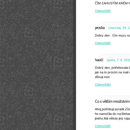
ČÍM ZAHUSTÍM KRÉM 
Odpovědět
prosba
(
marcela
,
29. 1
Dobry den . čím muzu na
Odpovědět
hasiči
(
petra
,
7. 8. 201
Dobrý den, potřebovala b
jak na to prosím na ma
dškuji moc
Odpovědět
Co s větším množstvím 
Ahoj,potřebuji poradit.Zů
ho namočila do rozšlehan
jiného.Má někdo jiný ná
Odpovědět