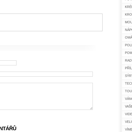
KRÉ
KRO
MOU
NÁP
OMÁ
POL
POM
RAD
PŘÍ
SÝR
TEC
TOU
VÁN
VAŠ
VID
VEL
NTÁŘŮ
VÍM