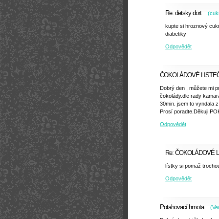
Re: detsky dort
(
cuk
kupte si hroznový cukr
diabetiky
Odpovědět
ČOKOLÁDOVÉ LISTE
Dobrý den , můžete mi pr
čokolády.dle rady kamará
30min. jsem to vyndala z
Prosí poradte.Děkuji
Odpovědět
Re: ČOKOLÁDOVÉ 
lístky si pomaž trochou o
Odpovědět
Potahovací hmota
(
Ve