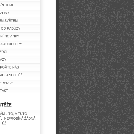
AŘUJEME
ZLINY
EM SVĚTEM
Y OD RADŮZY
ŽNÍ NOVINKY
 & AUDIO TIPY
ERCI
AZY
POŘTE NÁS
VIDLA SOUTĚŽÍ
ERENCE
TAKT
UTĚŽE
NÁM LÍTO, V TUTO
ÍLI NEPROBÍHÁ ŽÁDNÁ
TĚŽ