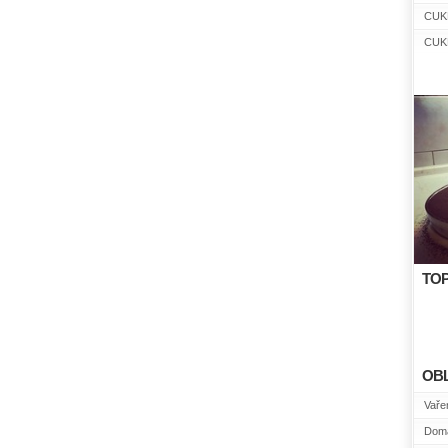
CUK
CUK
TOP
OB
Vařen
Domá