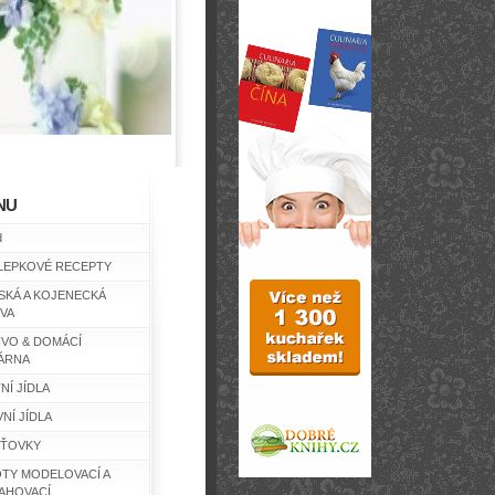
NU
d
LEPKOVÉ RECEPTY
SKÁ A KOJENECKÁ
IVA
IVO & DOMÁCÍ
ÁRNA
NÍ JÍDLA
NÍ JÍDLA
ŤOVKY
TY MODELOVACÍ A
AHOVACÍ