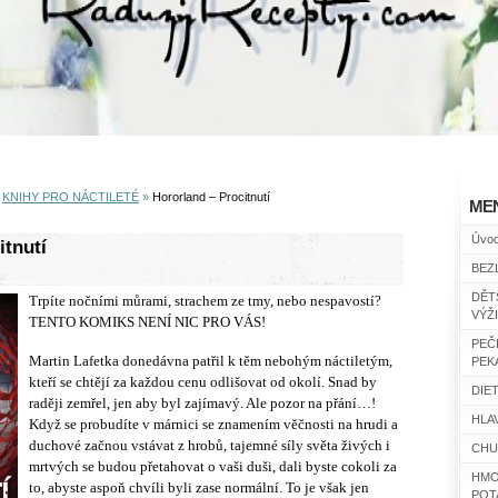
»
KNIHY PRO NÁCTILETÉ
»
Hororland – Procitnutí
ME
Úvo
itnutí
BEZ
DĚT
Trpíte nočními můrami, strachem ze tmy, nebo nespavostí?
VÝŽ
TENTO KOMIKS NENÍ NIC PRO VÁS!
PEČ
Martin Lafetka donedávna patřil k těm nebohým náctiletým,
PEK
kteří se chtějí za každou cenu odlišovat od okolí. Snad by
DIET
raději zemřel, jen aby byl zajímavý. Ale pozor na přání…!
HLAV
Když se probudíte v márnici se znamením věčnosti na hrudi a
duchové začnou vstávat z hrobů, tajemné síly světa živých i
CHU
mrtvých se budou přetahovat o vaši duši, dali byste cokoli za
HMO
to, abyste aspoň chvíli byli zase normální. To je však jen
POT