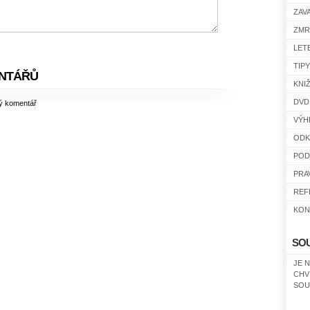
ZAV
ZMR
LET
TIP
NTÁŘŮ
KNI
DVD
ný komentář
VÝH
ODK
POD
PRA
REF
KON
SO
JE 
CHV
SOU