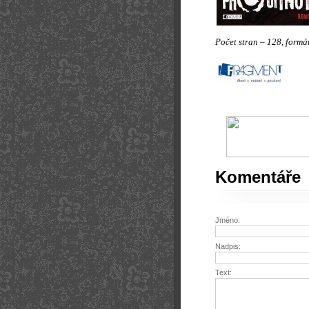
Počet stran – 128, formá
Komentáře
Jméno:
Nadpis:
Text: