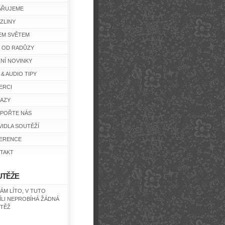
AŘUJEME
ZLINY
EM SVĚTEM
Y OD RADŮZY
ŽNÍ NOVINKY
 & AUDIO TIPY
ERCI
AZY
POŘTE NÁS
VIDLA SOUTĚŽÍ
ERENCE
TAKT
UTĚŽE
NÁM LÍTO, V TUTO
ÍLI NEPROBÍHÁ ŽÁDNÁ
TĚŽ