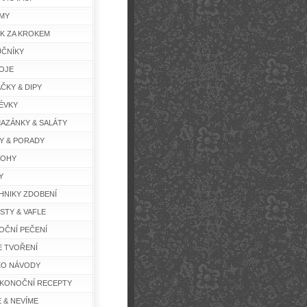
MY
K ZA KROKEM
ČNÍKY
OJE
ČKY & DIPY
ÉVKY
AZÁNKY & SALÁTY
Y & PORADY
LOHY
Y
HNIKY ZDOBENÍ
STY & VAFLE
OČNÍ PEČENÍ
E TVOŘENÍ
EO NÁVODY
IKONOČNÍ RECEPTY
E & NEVÍME