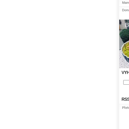
Mami
Domá
VY
RS
Přeh