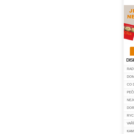
DIS
RAD
DOM
CO 
PEČ
NEJ
DOR
RYC
VAŘ
KAM