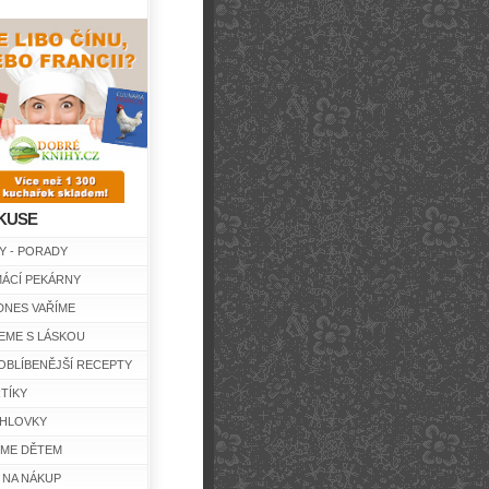
KUSE
Y - PORADY
ÁCÍ PEKÁRNY
DNES VAŘÍME
EME S LÁSKOU
OBLÍBENĚJŠÍ RECEPTY
TÍKY
HLOVKY
ÍME DĚTEM
 NA NÁKUP