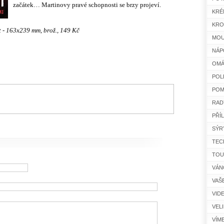
začátek… Martinovy pravé schopnosti se brzy projeví.
KRÉ
KRO
t - 163x239 mm, brož., 149 Kč
MOU
NÁP
OMÁ
POL
POM
RAD
PŘÍ
SÝR
TEC
TOU
VÁN
VAŠ
VID
VEL
VÍM