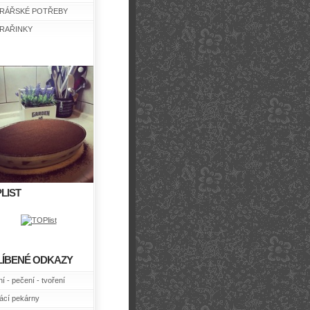
RÁŘSKÉ POTŘEBY
RAŘINKY
LIST
LÍBENÉ ODKAZY
í - pečení - tvoření
cí pekárny