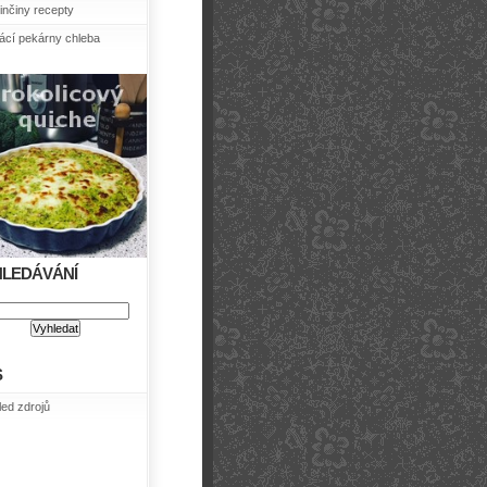
nčiny recepty
cí pekárny chleba
HLEDÁVÁNÍ
S
led zdrojů